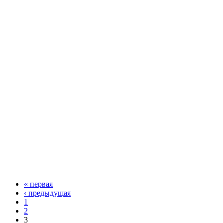
« первая
‹ предыдущая
1
2
3